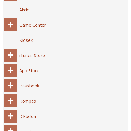
Akcie
Game Center
Kiosek
iTunes Store
App Store
Passbook
Kompas
Diktafon