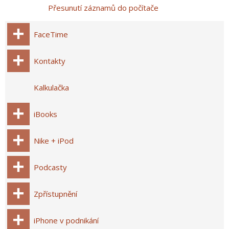
Přesunutí záznamů do počítače
FaceTime
Kontakty
Kalkulačka
iBooks
Nike + iPod
Podcasty
Zpřístupnění
iPhone v podnikání