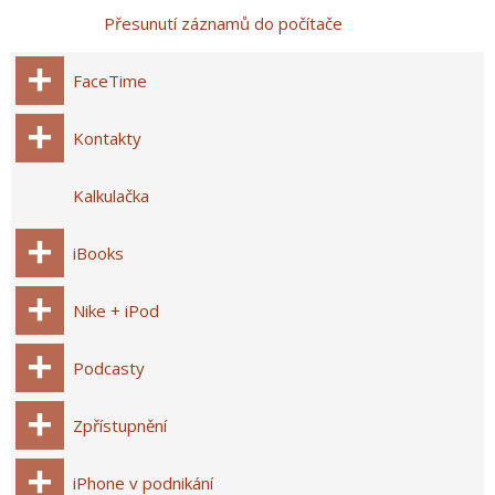
Přesunutí záznamů do počítače
FaceTime
Kontakty
Kalkulačka
iBooks
Nike + iPod
Podcasty
Zpřístupnění
iPhone v podnikání