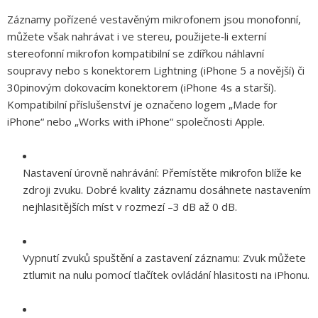
Záznamy pořízené vestavěným mikrofonem jsou monofonní,
můžete však nahrávat i ve stereu, použijete‑li externí
stereofonní mikrofon kompatibilní se zdířkou náhlavní
soupravy nebo s konektorem Lightning (iPhone 5 a novější) či
30pinovým dokovacím konektorem (iPhone 4s a starší).
Kompatibilní příslušenství je označeno logem „Made for
iPhone“ nebo „Works with iPhone“ společnosti Apple.
Nastavení úrovně nahrávání:
Přemístěte mikrofon blíže ke
zdroji zvuku. Dobré kvality záznamu dosáhnete nastavením
nejhlasitějších míst v rozmezí
–3 dB
až
0 dB
.
Vypnutí zvuků spuštění a zastavení záznamu:
Zvuk můžete
ztlumit na nulu pomocí tlačítek ovládání hlasitosti na iPhonu.