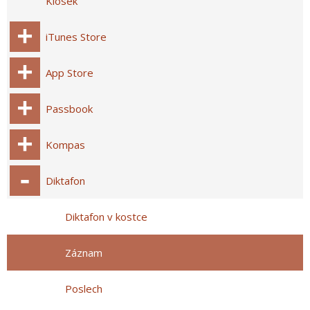
Kiosek
iTunes Store
App Store
Passbook
Kompas
Diktafon
Diktafon v kostce
Záznam
Poslech