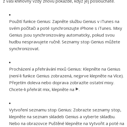
z vaší knihovny vždy znovu pokaždé, když jej posloucháte.
Použití funkce Genius:
Zapněte službu Genius v iTunes na
svém počítači a poté synchronizujte iPhone s iTunes. Mixy
Genius jsou synchronizovány automaticky, pokud svou
hudbu nespravujete ručně. Seznamy stop Genius můžete
synchronizovat.
Procházení a přehrávání mixů Genius:
Klepněte na Genius
(není‑li funkce Genius zobrazená, nejprve klepněte na Více).
Přejetím doleva nebo doprava zobrazíte ostatní mixy.
Chcete‑li přehrát mix, klepněte na
.
Vytvoření seznamu stop Genius:
Zobrazte seznamy stop,
klepněte na seznam skladeb Genius a vyberte skladbu.
Nebo na obrazovce Puštěné klepněte na Vytvořit a poté na