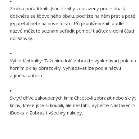
Změna pořadí knih:
Jsou-li knihy zobrazeny podle obalů,
dotkněte se libovolného obalu, podržte na něm prst a poté
jej přetáhněte na nové místo. Při prohlížení knih podle
názvů můžete seznam seřadit pomocí tlačítek v dolní části
obrazovky.
Vyhledání knihy:
Tažením dolů zobrazte vyhledávací pole na
horním okraji obrazovky. Vyhledávat lze podle názvu
a jména autora.
Skrytí dříve zakoupených knih:
Chcete-li zobrazit nebo skrýt
knihy, které jste si koupili, ale nestáhli, vyberte Nastavení >
iBooks > Zobrazit všechny nákupy.