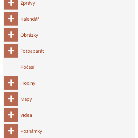
Zprávy
Kalendář
Obrázky
Fotoaparát
Počasí
Hodiny
Mapy
Videa
Poznámky