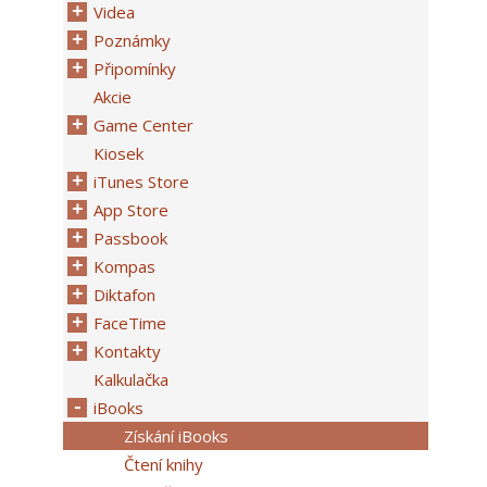
Videa
Poznámky
Připomínky
Akcie
Game Center
Kiosek
iTunes Store
App Store
Passbook
Kompas
Diktafon
FaceTime
Kontakty
Kalkulačka
iBooks
Získání iBooks
Čtení knihy