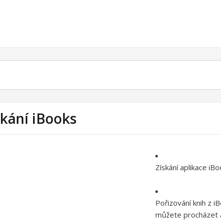
skání iBooks
Získání aplikace iB
Pořizování knih z i
můžete procházet a 