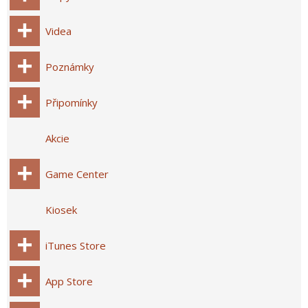
Videa
Poznámky
Připomínky
Akcie
Game Center
Kiosek
iTunes Store
App Store