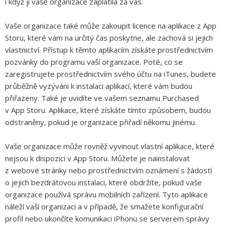
i když ji vaše organizace zaplatila za vás.
Vaše organizace také může zakoupit licence na aplikace z App
Storu, které vám na určitý čas poskytne, ale zachová si jejich
vlastnictví. Přístup k těmto aplikacím získáte prostřednictvím
pozvánky do programu vaší organizace. Poté, co se
zaregistrujete prostřednictvím svého účtu na iTunes, budete
průběžně vyzýváni k instalaci aplikací, které vám budou
přiřazeny. Také je uvidíte ve vašem seznamu Purchased
v App Storu. Aplikace, které získáte tímto způsobem, budou
odstraněny, pokud je organizace přiřadí někomu jinému.
Vaše organizace může rovněž vyvinout vlastní aplikace, které
nejsou k dispozici v App Storu. Můžete je nainstalovat
z webové stránky nebo prostřednictvím oznámení s žádostí
o jejich bezdrátovou instalaci, které obdržíte, pokud vaše
organizace používá správu mobilních zařízení. Tyto aplikace
náleží vaší organizaci a v případě, že smažete konfigurační
profil nebo ukončíte komunikaci iPhonu se serverem správy