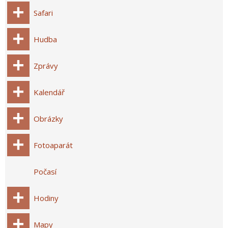
Safari
Hudba
Zprávy
Kalendář
Obrázky
Fotoaparát
Počasí
Hodiny
Mapy