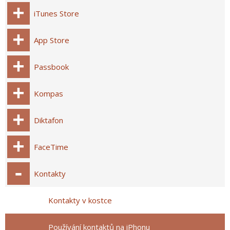
iTunes Store
App Store
Passbook
Kompas
Diktafon
FaceTime
Kontakty
Kontakty v kostce
Používání kontaktů na iPhonu