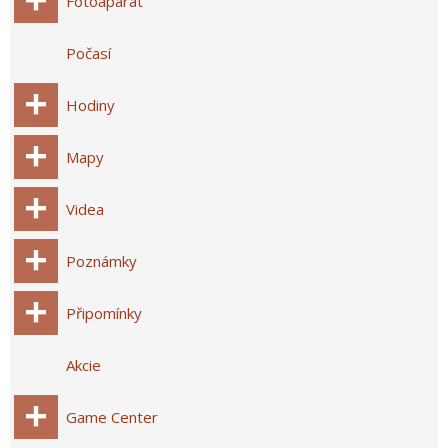
Fotoaparát
Počasí
Hodiny
Mapy
Videa
Poznámky
Připomínky
Akcie
Game Center