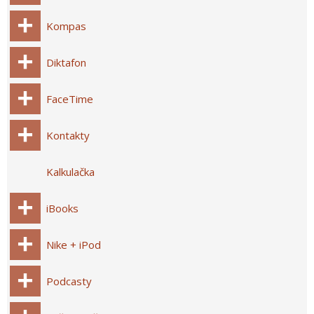
Kompas
Diktafon
FaceTime
Kontakty
Kalkulačka
iBooks
Nike + iPod
Podcasty