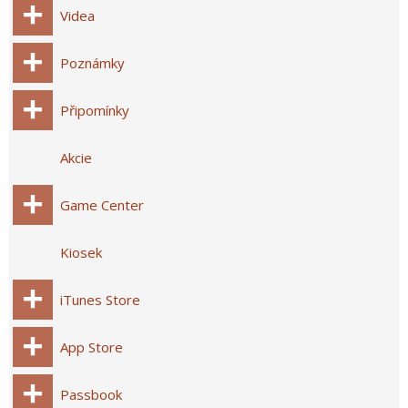
Videa
Poznámky
Připomínky
Akcie
Game Center
Kiosek
iTunes Store
App Store
Passbook