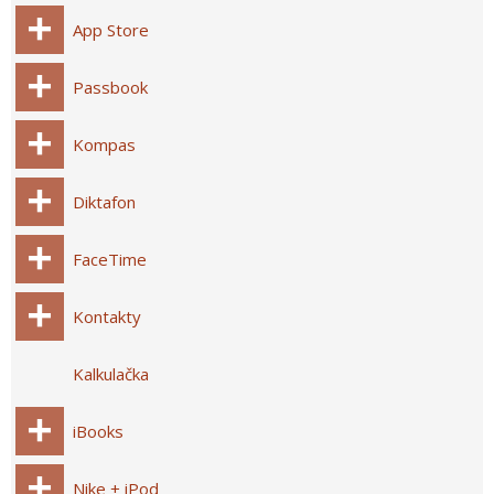
App Store
Passbook
Kompas
Diktafon
FaceTime
Kontakty
Kalkulačka
iBooks
Nike + iPod