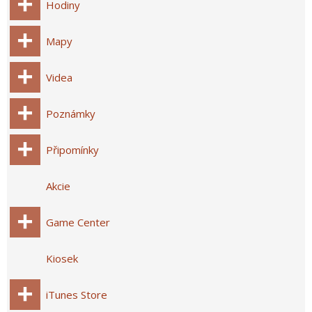
Hodiny
Mapy
Videa
Poznámky
Připomínky
Akcie
Game Center
Kiosek
iTunes Store