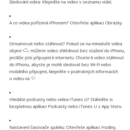
Sledování videa:
Klepněte na video v seznamu videí.
A co videa pořízená iPhonem?
Otevřete aplikaci Obrázky.
Streamovat nebo stáhnout?
Pokud se na miniatuře videa
objeví
, můžete video zhlédnout bez stažení do iPhonu,
jestliže jste připojeni k internetu. Chcete‑li video stáhnout
do iPhonu, abyste je mohli sledovat bez Wi‑Fi nebo
mobilního připojení, klepněte v podrobných informacích
o videu na
.
Hledáte podcasty nebo videa iTunes U?
Stáhněte si
bezplatnou aplikaci Podcasty nebo iTunes U z App Storu.
Nastavení časovače spánku:
Otevřete aplikaci Hodiny,