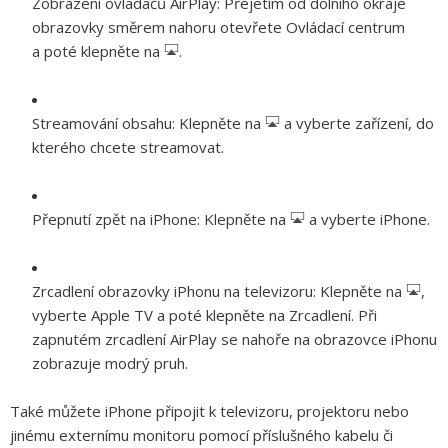
Zobrazení ovladačů AirPlay:
Přejetím od dolního okraje
obrazovky směrem nahoru otevřete Ovládací centrum
a poté klepněte na
.
Streamování obsahu:
Klepněte na
a vyberte zařízení, do
kterého chcete streamovat.
Přepnutí zpět na iPhone:
Klepněte na
a vyberte iPhone.
Zrcadlení obrazovky iPhonu na televizoru:
Klepněte na
,
vyberte Apple TV a poté klepněte na Zrcadlení. Při
zapnutém zrcadlení AirPlay se nahoře na obrazovce iPhonu
zobrazuje modrý pruh.
Také můžete iPhone připojit k televizoru, projektoru nebo
jinému externímu monitoru pomocí příslušného kabelu či