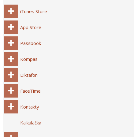
iTunes Store
App Store
Passbook
Kompas
Diktafon
FaceTime
Kontakty
Kalkulačka