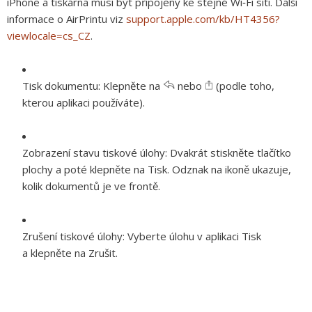
iPhone a tiskárna musí být připojeny ke stejné Wi‑Fi síti. Další
informace o AirPrintu viz
support.apple.com/kb/HT4356?
viewlocale=cs_CZ
.
Tisk dokumentu:
Klepněte na
nebo
(podle toho,
kterou aplikaci používáte).
Zobrazení stavu tiskové úlohy:
Dvakrát stiskněte tlačítko
plochy a poté klepněte na Tisk. Odznak na ikoně ukazuje,
kolik dokumentů je ve frontě.
Zrušení tiskové úlohy:
Vyberte úlohu v aplikaci Tisk
a klepněte na Zrušit.