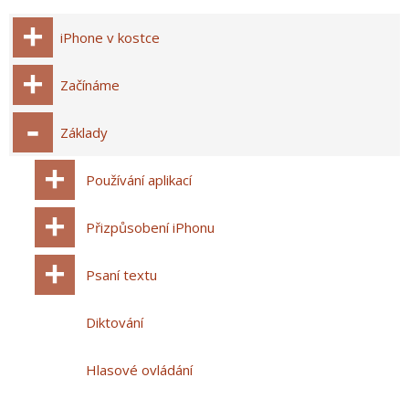
iPhone v kostce
Začínáme
Základy
Používání aplikací
Přizpůsobení iPhonu
Psaní textu
Diktování
Hlasové ovládání