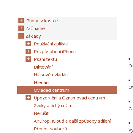
iPhone v kostce
Začínáme
Základy
Používání aplikací
Přizpůsobení iPhonu
Psaní textu
Ot
Diktování
Hlasové ovládání
Hledání
Ot
Ovládací centrum
Upozornění a Oznamovací centrum
Zvuky a tichý režim
Za
Nerušit
AirDrop, iCloud a další způsoby sdílení
Přenos souborů
Vy