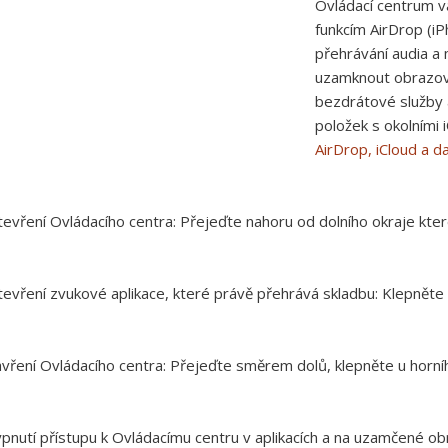
Ovládací centrum v
funkcím AirDrop (iP
přehrávání audia a
uzamknout obrazovk
bezdrátové služby 
položek s okolními i
AirDrop, iCloud a da
evření Ovládacího centra:
Přejeďte nahoru od dolního okraje kte
evření zvukové aplikace, které právě přehrává skladbu:
Klepněte 
vření Ovládacího centra:
Přejeďte směrem dolů, klepněte u horníh
pnutí přístupu k Ovládacímu centru v aplikacích a na uzamčené o