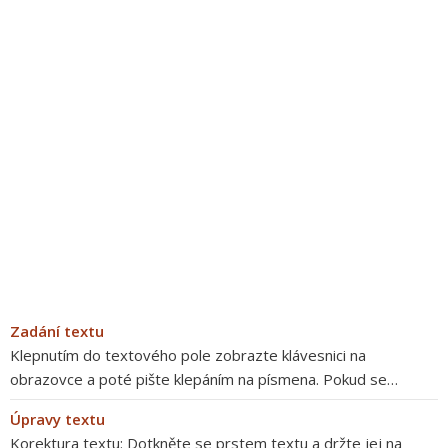
Zadání textu
Klepnutím do textového pole zobrazte klávesnici na
obrazovce a poté pište klepáním na písmena. Pokud se…
Úpravy textu
Korektura textu: Dotkněte se prstem textu a držte jej na