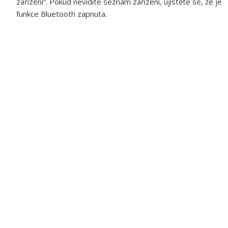
zařízení“. Pokud nevidíte seznam zařízení, ujistěte se, že je
funkce Bluetooth zapnuta.