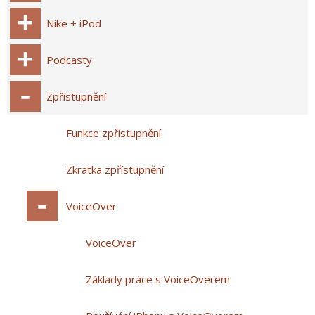
Nike + iPod
Podcasty
Zpřístupnění
Funkce zpřístupnění
Zkratka zpřístupnění
VoiceOver
VoiceOver
Základy práce s VoiceOverem