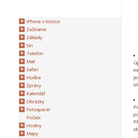
iPhone v kostce
Začínáme
Základy
Siri
Telefon
Mail
Úp
Safari
mí
Hudba
je
tř
Zprávy
Kalendář
Obrázky
P
Fotoaparát
po
Počasí
Př
Hodiny
ob
Mapy