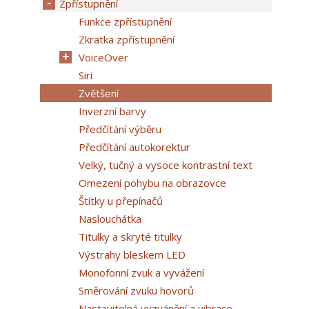
Zpřístupnění
Funkce zpřístupnění
Zkratka zpřístupnění
VoiceOver
Siri
Zvětšení
Inverzní barvy
Předčítání výběru
Předčítání autokorektur
Velký, tučný a vysoce kontrastní text
Omezení pohybu na obrazovce
Štítky u přepínačů
Naslouchátka
Titulky a skryté titulky
Výstrahy bleskem LED
Monofonní zvuk a vyvážení
Směrování zvuku hovorů
Nastavitelná vyzvánění a vibrace