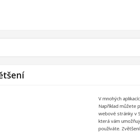
ětšení
V mnohých aplikací
Například můžete p
webové stránky v Sa
která vám umožňuje 
používáte. Zvětšen