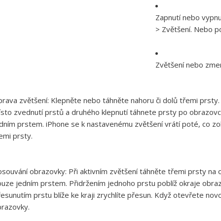
Zapnutí nebo vypnu
> Zvětšení. Nebo po
Zvětšení nebo zme
rava zvětšení:
Klepněte nebo táhněte nahoru či dolů třemi prsty.
sto zvednutí prstů a druhého klepnutí táhnete prsty po obrazovc
dním prstem. iPhone se k nastavenému zvětšení vrátí poté, co zo
emi prsty.
osouvání obrazovky:
Při aktivním zvětšení táhněte třemi prsty na
uze jedním prstem. Přidržením jednoho prstu poblíž okraje obr
esunutím prstu blíže ke kraji zrychlíte přesun. Když otevřete no
razovky.