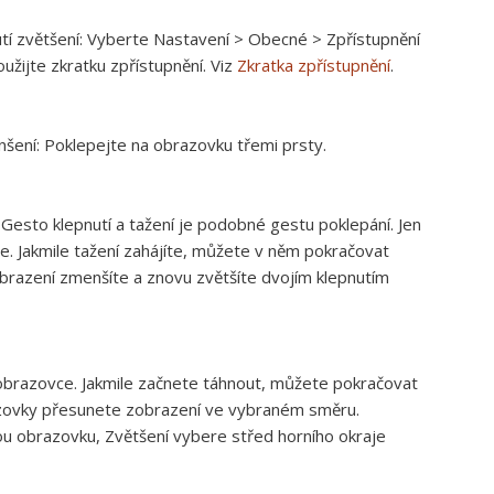
tí zvětšení:
Vyberte Nastavení > Obecné > Zpřístupnění
užijte zkratku zpřístupnění. Viz
Zkratka zpřístupnění
.
nšení:
Poklepejte na obrazovku třemi prsty.
 Gesto klepnutí a tažení je podobné gestu poklepání. Jen
e. Jakmile tažení zahájíte, můžete v něm pokračovat
brazení zmenšíte a znovu zvětšíte dvojím klepnutím
 obrazovce. Jakmile začnete táhnout, můžete pokračovat
azovky přesunete zobrazení ve vybraném směru.
vou obrazovku, Zvětšení vybere střed horního okraje