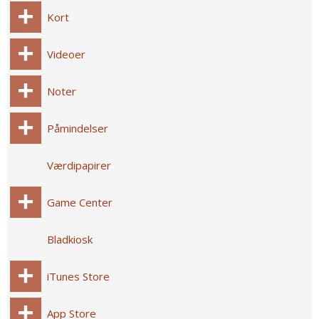
Kort
Videoer
Noter
Påmindelser
Værdipapirer
Game Center
Bladkiosk
iTunes Store
App Store