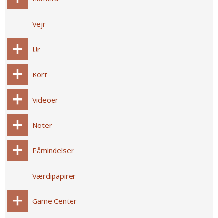
Vejr
Ur
Kort
Videoer
Noter
Påmindelser
Værdipapirer
Game Center