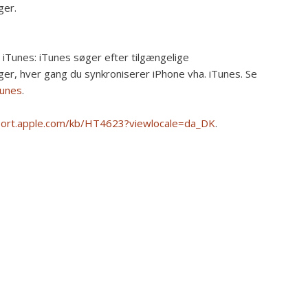
ger.
 iTunes:
iTunes søger efter tilgængelige
er, hver gang du synkroniserer iPhone vha. iTunes. Se
Tunes
.
ort.apple.com/kb/HT4623?viewlocale=da_DK
.