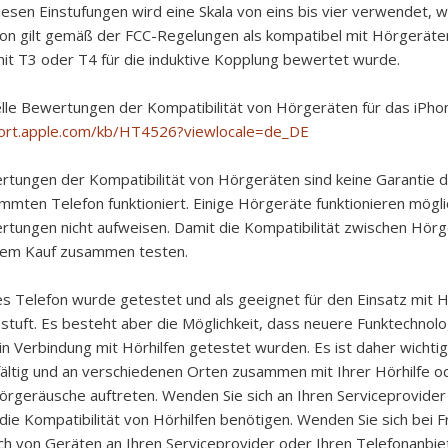
iesen Einstufungen wird eine Skala von eins bis vier verwendet, wo
on gilt gemäß der FCC-Regelungen als kompatibel mit Hörgeräte
it T3 oder T4 für die induktive Kopplung bewertet wurde.
lle Bewertungen der Kompatibilität von Hörgeräten für das iPhon
ort.apple.com/kb/HT4526?viewlocale=de_DE
tungen der Kompatibilität von Hörgeräten sind keine Garantie 
mmten Telefon funktioniert. Einige Hörgeräte funktionieren mögl
tungen nicht aufweisen. Damit die Kompatibilität zwischen Hörger
dem Kauf zusammen testen.
s Telefon wurde getestet und als geeignet für den Einsatz mit 
stuft. Es besteht aber die Möglichkeit, dass neuere Funktechnol
 in Verbindung mit Hörhilfen getestet wurden. Es ist daher wichti
ältig und an verschiedenen Orten zusammen mit Ihrer Hörhilfe od
örgeräusche auftreten. Wenden Sie sich an Ihren Serviceprovider
die Kompatibilität von Hörhilfen benötigen. Wenden Sie sich bei F
h von Geräten an Ihren Serviceprovider oder Ihren Telefonanbie