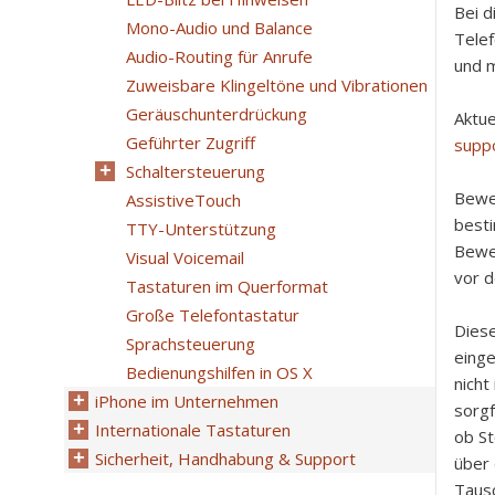
Bei d
Mono-Audio und Balance
Telef
Audio-Routing für Anrufe
und m
Zuweisbare Klingeltöne und Vibrationen
Geräuschunterdrückung
Aktue
Geführter Zugriff
supp
Schaltersteuerung
Bewer
AssistiveTouch
besti
TTY-Unterstützung
Bewer
Visual Voicemail
vor 
Tastaturen im Querformat
Große Telefontastatur
Diese
Sprachsteuerung
einge
Bedienungshilfen in OS X
nicht
iPhone im Unternehmen
sorgf
Internationale Tastaturen
ob St
Sicherheit, Handhabung & Support
über 
Tausc