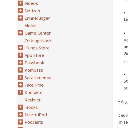
Videos
Notizen
Erinnerungen
Li
Aktien
Game Center
V
Zeitungskiosk
an
iTunes Store
Ge
App Store
„L
Passbook
Kompass
Sprachmemos
S
FaceTime
st
Kontakte
Rechner
Hörg
iBooks
Nike + iPod
Das i
Podcasts
Im Hö