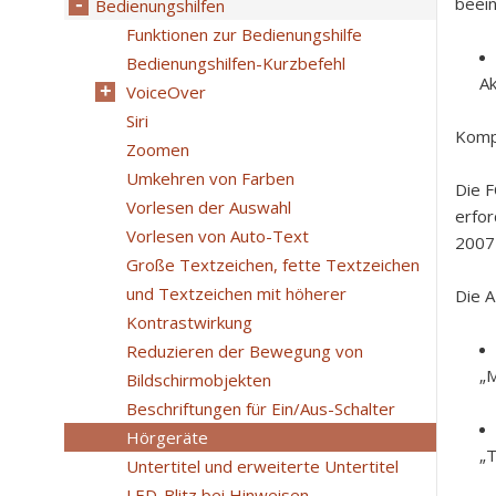
beein
Bedienungshilfen
Funktionen zur Bedienungshilfe
Bedienungshilfen-Kurzbefehl
Ak
VoiceOver
Siri
Kompa
Zoomen
Umkehren von Farben
Die F
Vorlesen der Auswahl
erfor
Vorlesen von Auto-Text
2007-
Große Textzeichen, fette Textzeichen
und Textzeichen mit höherer
Die A
Kontrastwirkung
Reduzieren der Bewegung von
„M
Bildschirmobjekten
Beschriftungen für Ein/Aus-Schalter
Hörgeräte
„T
Untertitel und erweiterte Untertitel
LED-Blitz bei Hinweisen