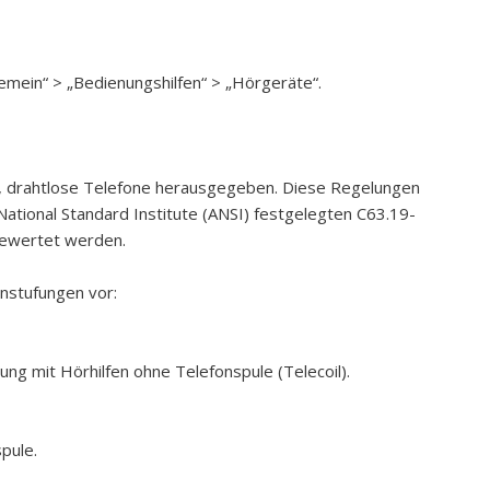
gemein“ > „Bedienungshilfen“ > „Hörgeräte“.
le, drahtlose Telefone herausgegeben. Diese Regelungen
ational Standard Institute (ANSI) festgelegten C63.19-
bewertet werden.
instufungen vor:
ng mit Hörhilfen ohne Telefonspule (Telecoil).
pule.