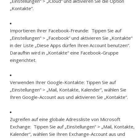
„Einstellungen“ > „iCloud“ und aktivieren Sie die Option
„Kontakte“.
Importieren Ihrer Facebook-Freunde:
Tippen Sie auf
„Einstellungen“ > „Facebook“ und aktivieren Sie „Kontakte“
in der Liste „Diese Apps dürfen Ihren Account benutzen“.
Daraufhin wird in „Kontakte“ eine Facebook-Gruppe
eingerichtet.
Verwenden Ihrer Google-Kontakte:
Tippen Sie auf
„Einstellungen“ > „Mail, Kontakte, Kalender“, wählen Sie
Ihren Google-Account aus und aktivieren Sie „Kontakte“.
Zugreifen auf eine globale Adressliste von Microsoft
Exchange:
Tippen Sie auf „Einstellungen“ > „Mail, Kontakte,
Kalender“, wählen Sie Ihren Exchange-Account aus und