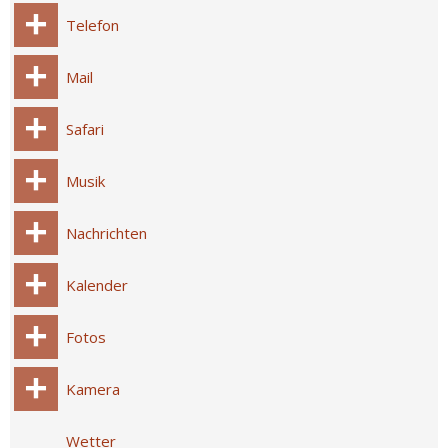
Telefon
Mail
Safari
Musik
Nachrichten
Kalender
Fotos
Kamera
Wetter