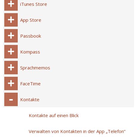
iTunes Store
App Store
Passbook
Kompass
Sprachmemos
FaceTime
Kontakte
Kontakte auf einen Blick
Verwalten von Kontakten in der App „Telefon“