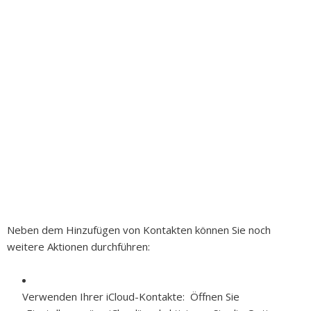
Neben dem Hinzufügen von Kontakten können Sie noch
weitere Aktionen durchführen:
Verwenden Ihrer iCloud-Kontakte:
Öffnen Sie