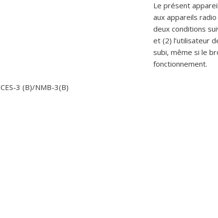
Le présent apparei
aux appareils radio
deux conditions suiv
et (2) l’utilisateur
subi, même si le br
fonctionnement.
ICES-3 (B)/NMB-3(B)