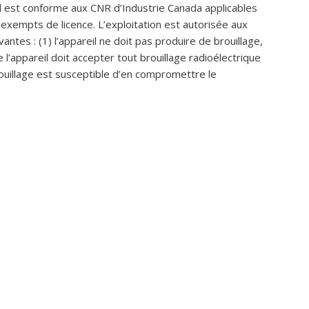
l est conforme aux CNR d’Industrie Canada applicables
 exempts de licence. L’exploitation est autorisée aux
antes : (1) l’appareil ne doit pas produire de brouillage,
 de l’appareil doit accepter tout brouillage radioélectrique
ouillage est susceptible d’en compromettre le