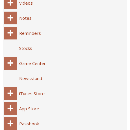
Videos
Notes
Reminders
Stocks
Game Center
Newsstand
iTunes Store
App Store
Passbook