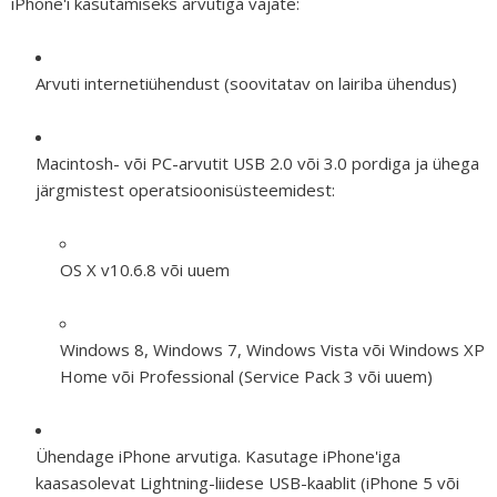
iPhone'i kasutamiseks arvutiga vajate:
Arvuti internetiühendust (soovitatav on lairiba ühendus)
Macintosh- või PC-arvutit USB 2.0 või 3.0 pordiga ja ühega
järgmistest operatsioonisüsteemidest:
OS X v10.6.8 või uuem
Windows 8, Windows 7, Windows Vista või Windows XP
Home või Professional (Service Pack 3 või uuem)
Ühendage iPhone arvutiga.
Kasutage iPhone'iga
kaasasolevat Lightning-liidese USB-kaablit (iPhone 5 või