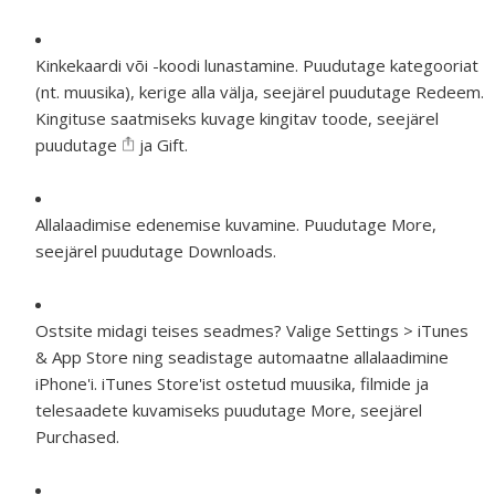
Kinkekaardi või -koodi lunastamine.
Puudutage kategooriat
(nt. muusika), kerige alla välja, seejärel puudutage Redeem.
Kingituse saatmiseks kuvage kingitav toode, seejärel
puudutage
ja Gift.
Allalaadimise edenemise kuvamine.
Puudutage More,
seejärel puudutage Downloads.
Ostsite midagi teises seadmes?
Valige Settings > iTunes
& App Store ning seadistage automaatne allalaadimine
iPhone'i. iTunes Store'ist ostetud muusika, filmide ja
telesaadete kuvamiseks puudutage More, seejärel
Purchased.