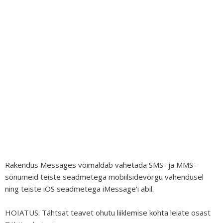
Rakendus Messages võimaldab vahetada SMS- ja MMS-
sõnumeid teiste seadmetega mobiilsidevõrgu vahendusel
ning teiste iOS seadmetega iMessage'i abil.
HOIATUS:
Tähtsat teavet ohutu liiklemise kohta leiate osast