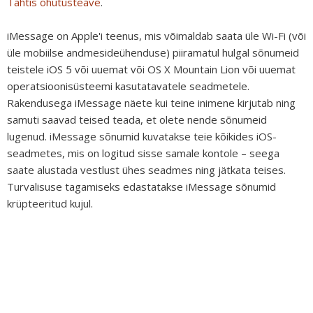
Tähtis ohutusteave
.
iMessage on Apple'i teenus, mis võimaldab saata üle Wi-Fi (või
üle mobiilse andmesideühenduse) piiramatul hulgal sõnumeid
teistele iOS 5 või uuemat või OS X Mountain Lion või uuemat
operatsioonisüsteemi kasutatavatele seadmetele.
Rakendusega iMessage näete kui teine inimene kirjutab ning
samuti saavad teised teada, et olete nende sõnumeid
lugenud. iMessage sõnumid kuvatakse teie kõikides iOS-
seadmetes, mis on logitud sisse samale kontole – seega
saate alustada vestlust ühes seadmes ning jätkata teises.
Turvalisuse tagamiseks edastatakse iMessage sõnumid
krüpteeritud kujul.