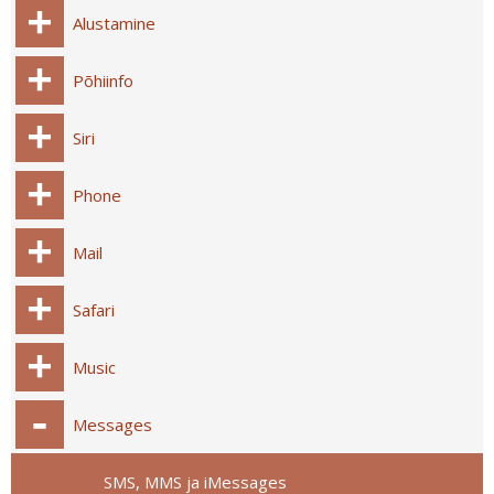
Alustamine
Põhiinfo
Siri
Phone
Mail
Safari
Music
Messages
SMS, MMS ja iMessages