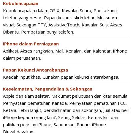
Kebolehcapaian
Kebolehcapaian dalam OS X
,
Kawalan Suara
,
Pad kekunci
telefon yang besar
,
Papan kekunci skrin lebar
,
Mel suara
visual
,
Sokongan TTY
,
AssistiveTouch
,
Kawalan Suis
,
Akses
Dibantu
,
Pembatalan bunyi telefon
.
iPhone dalam Perniagaan
Aplikasi
,
Akses rangkaian
,
Mail, Kenalan, dan Kalendar
,
iPhone
dalam perusahaan
.
Papan Kekunci Antarabangsa
Kaedah input khas
,
Gunakan papan kekunci antarabangsa
.
Keselamatan, Pengendalian & Sokongan
Apple dan alam sekitar
,
Maklumat pelupusan dan kitar semula
,
Pernyataan pematuhan Kanada
,
Pernyataan pematuhan FCC
,
Ketahui lebih lanjut, perkhidmatan dan sokongan
,
Jual atau beri
iPhone kepada orang lain?
,
Seting Selular
,
Kemas kini dan
pulihkan perisian iPhone
,
Sandarkan iPhone
,
iPhone
Dinyahdayakan
.