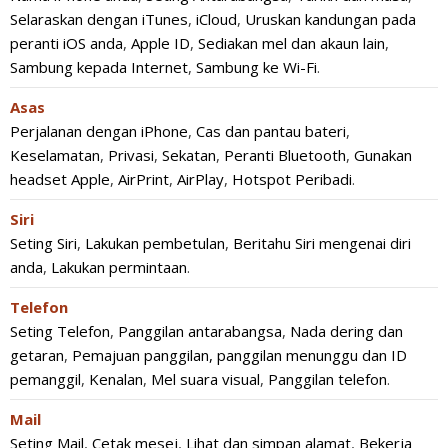
Selaraskan dengan iTunes
,
iCloud
,
Uruskan kandungan pada
peranti iOS anda
,
Apple ID
,
Sediakan mel dan akaun lain
,
Sambung kepada Internet
,
Sambung ke Wi-Fi
.
Asas
Perjalanan dengan iPhone
,
Cas dan pantau bateri
,
Keselamatan
,
Privasi
,
Sekatan
,
Peranti Bluetooth
,
Gunakan
headset Apple
,
AirPrint
,
AirPlay
,
Hotspot Peribadi
.
Siri
Seting Siri
,
Lakukan pembetulan
,
Beritahu Siri mengenai diri
anda
,
Lakukan permintaan
.
Telefon
Seting Telefon
,
Panggilan antarabangsa
,
Nada dering dan
getaran
,
Pemajuan panggilan, panggilan menunggu dan ID
pemanggil
,
Kenalan
,
Mel suara visual
,
Panggilan telefon
.
Mail
Seting Mail
,
Cetak mesej
,
Lihat dan simpan alamat
,
Bekerja