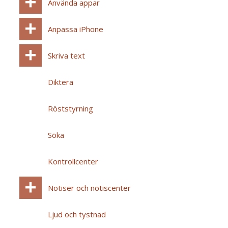
Använda appar
Anpassa iPhone
Skriva text
Diktera
Röststyrning
Söka
Kontrollcenter
Notiser och notiscenter
Ljud och tystnad