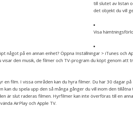
till slutet av listan
det objekt du vill 
Visa hämtningsförl
öpt något på en annan enhet?
Öppna Inställningar > iTunes och App
 visar den musik, de filmer och TV-program du köpt genom att tr
r en film.
I vissa områden kan du hyra filmer. Du har 30 dagar på d
n kan du spela upp den så många gånger du vill inom den tillåtna 
den är slut raderas filmen. Hyrfilmer kan inte överföras till en a
vända AirPlay och Apple TV.