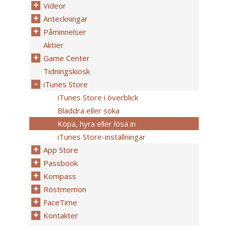
Videor
Anteckningar
Påminnelser
Aktier
Game Center
Tidningskiosk
iTunes Store
iTunes Store i överblick
Bläddra eller söka
Köpa, hyra eller lösa in
iTunes Store-inställningar
App Store
Passbook
Kompass
Röstmemon
FaceTime
Kontakter