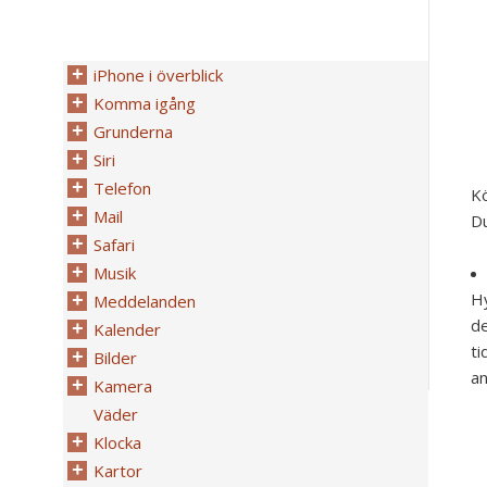
iPhone i överblick
Komma igång
Grunderna
Siri
Telefon
K
Mail
Du
Safari
Musik
Hy
Meddelanden
de
Kalender
ti
Bilder
an
Kamera
Väder
Klocka
Kartor