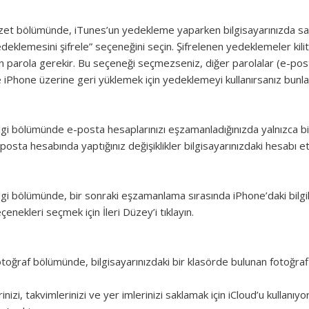
et bölümünde, iTunes’un yedekleme yaparken bilgisayarınızda sakla
deklemesini şifrele” seçeneğini seçin. Şifrelenen yedeklemeler kil
in parola gerekir. Bu seçeneği seçmezseniz, diğer parolalar (e-pos
 iPhone üzerine geri yüklemek için yedeklemeyi kullanırsanız bunla
lgi bölümünde e-posta hesaplarınızı eşzamanladığınızda yalnızca bilg
posta hesabında yaptığınız değişiklikler bilgisayarınızdaki hesabı e
lgi bölümünde, bir sonraki eşzamanlama sırasında iPhone’daki bilgiler
çenekleri seçmek için İleri Düzey’i tıklayın.
toğraf bölümünde, bilgisayarınızdaki bir klasörde bulunan fotoğrafl
erinizi, takvimlerinizi ve yer imlerinizi saklamak için iCloud’u kullan