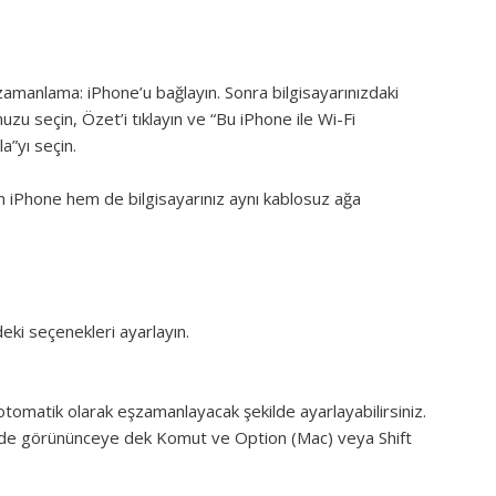
şzamanlama:
iPhone’u bağlayın. Sonra bilgisayarınızdaki
zu seçin, Özet’i tıklayın ve “Bu iPhone ile Wi-Fi
”yı seçin.
m iPhone hem de bilgisayarınız aynı kablosuz ağa
deki seçenekleri ayarlayın.
tomatik olarak eşzamanlayacak şekilde ayarlayabilirsiniz.
sinde görününceye dek Komut ve Option (Mac) veya Shift