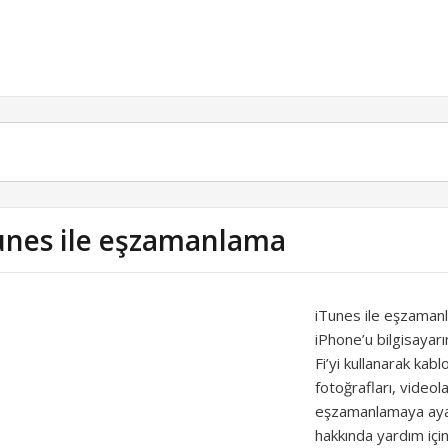
unes ile eşzamanlama
iTunes ile eşzamanla
iPhone’u bilgisayar
Fi’yi kullanarak kab
fotoğrafları, videol
eşzamanlamaya ayarl
hakkında yardım iç