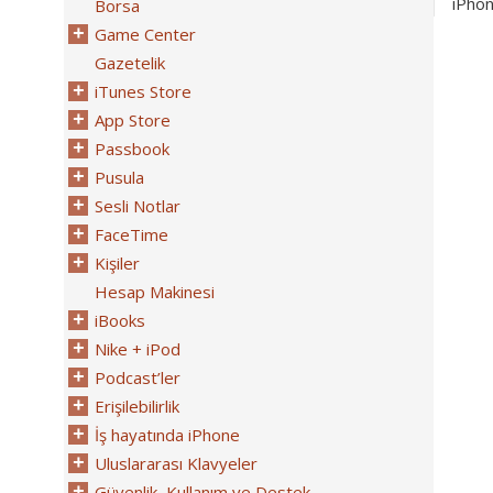
iPhon
Borsa
Game Center
Gazetelik
iTunes Store
App Store
Passbook
Pusula
Sesli Notlar
FaceTime
Kişiler
Hesap Makinesi
iBooks
Nike + iPod
Podcast’ler
Erişilebilirlik
İş hayatında iPhone
Uluslararası Klavyeler
Güvenlik, Kullanım ve Destek