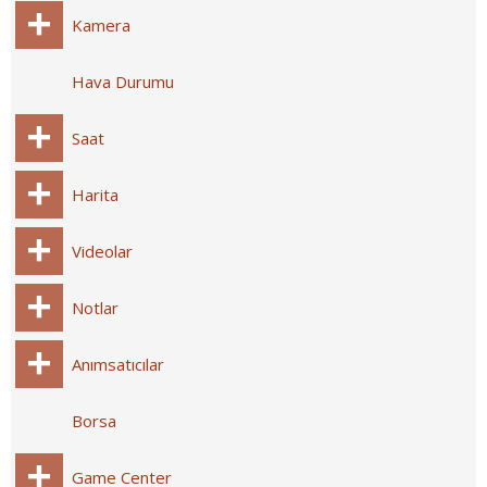
Kamera
Hava Durumu
Saat
Harita
Videolar
Notlar
Anımsatıcılar
Borsa
Game Center