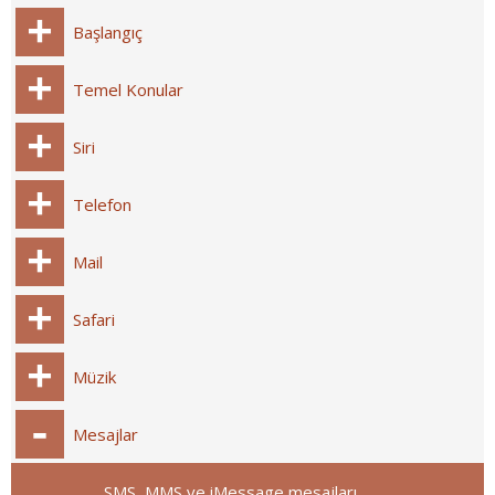
Başlangıç
Temel Konular
Siri
Telefon
Mail
Safari
Müzik
Mesajlar
SMS, MMS ve iMessage mesajları