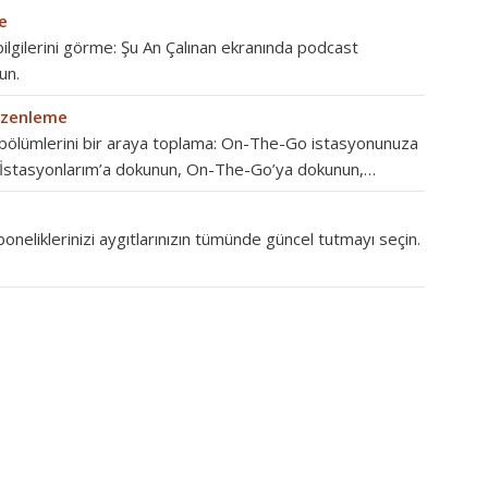
e
ilgilerini görme: Şu An Çalınan ekranında podcast
un.
düzenleme
n bölümlerini bir araya toplama: On-The-Go istasyonunuza
 İstasyonlarım’a dokunun, On-The-Go’ya dokunun,…
oneliklerinizi aygıtlarınızın tümünde güncel tutmayı seçin.