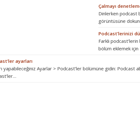
Çalmayı denetlem
Dinlerken podcast b
görüntüsüne dokun
Podcast’lerinizi 
Farklı podcast’leri
bölüm eklemek için
st’ler ayarları
rı yapabileceğiniz Ayarlar > Podcast’ler bölümüne gidin: Podcast ab
ast’ler…