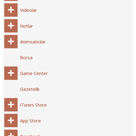
Videolar
Notlar
Anımsatıcılar
Borsa
Game Center
Gazetelik
iTunes Store
App Store