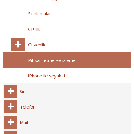
Sınırlamalar
Gizlilik
Güvenlik
Pili şarj etme ve izleme
iPhone ile seyahat
Siri
Telefon
Mail