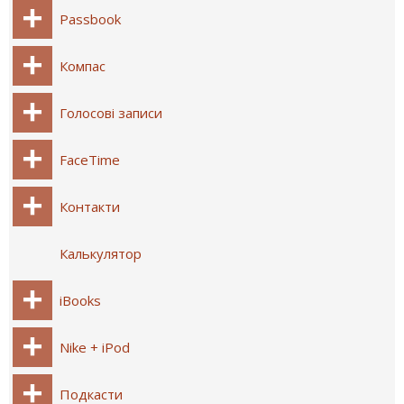
Passbook
Компас
Голосові записи
FaceTime
Контакти
Калькулятор
iBooks
Nike + iPod
Подкасти