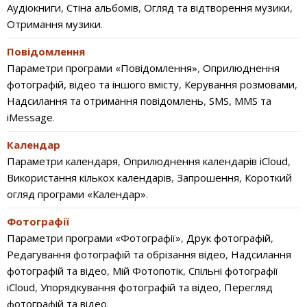
Аудіокниги
,
Стіна альбомів
,
Огляд та відтворення музики
,
Отримання музики
.
Повідомлення
Параметри програми «Повідомлення»
,
Оприлюднення
фотографій, відео та іншого вмісту
,
Керування розмовами
,
Надсилання та отримання повідомлень
,
SMS, MMS та
iMessage
.
Календар
Параметри календаря
,
Оприлюднення календарів iCloud
,
Використання кількох календарів
,
Запрошення
,
Короткий
огляд програми «Календар»
.
Фотографії
Параметри програми «Фотографії»
,
Друк фотографій
,
Редагування фотографій та обрізання відео
,
Надсилання
фотографій та відео
,
Мій Фотопотік
,
Спільні фотографії
iCloud
,
Упорядкування фотографій та відео
,
Перегляд
фотографій та відео
.