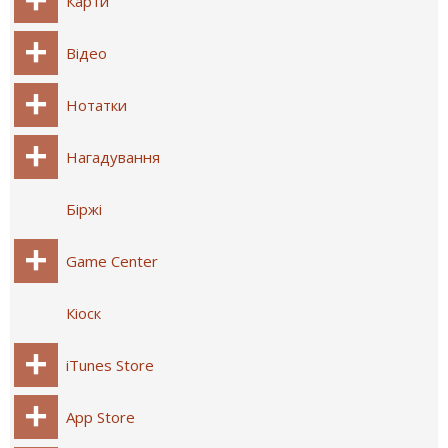
Карти
Відео
Нотатки
Нагадування
Біржі
Game Center
Кіоск
iTunes Store
App Store