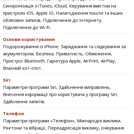
Синхронізація з iTunes
,
iCloud
,
Керування вмістом на
пристроях iOS
,
Apple ID
,
Налагодження пошти та інших
облікових записів
,
Підключення до Інтернету
,
Підключення до Wi-Fi
.
Основи користування
Подорожування із iPhone
,
Заряджання та слідкування за
акумулятором
,
Безпека
,
Приватність
,
Обмеження
,
Пристрої Bluetooth
,
Гарнітура Apple
,
AirPrint
,
AirPlay
,
Власний хот-спот
.
Siri
Параметри програми Siri
,
Здійснення виправлень
,
Внесення інформації про користувача у програму Siri
,
Здійснення запитів
.
Телефон
Параметри програми «Телефон»
,
Міжнародні виклики
,
Рінгтони та вібрації
,
Переадресація виклику, очікування