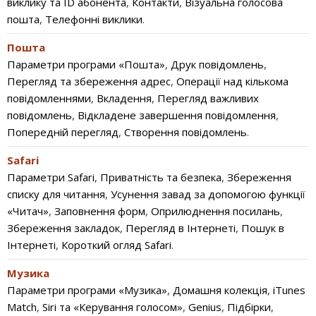
виклику та ID абонента
,
Контакти
,
Візуальна голосова
пошта
,
Телефонні виклики
.
Пошта
Параметри програми «Пошта»
,
Друк повідомлень
,
Перегляд та збереження адрес
,
Операції над кількома
повідомленнями
,
Вкладення
,
Перегляд важливих
повідомлень
,
Відкладене завершення повідомлення
,
Попередній перегляд
,
Створення повідомлень
.
Safari
Параметри Safari
,
Приватність та безпека
,
Збереження
списку для читання
,
Усунення завад за допомогою функції
«Читач»
,
Заповнення форм
,
Оприлюднення посилань
,
Збереження закладок
,
Перегляд в Інтернеті
,
Пошук в
Інтернеті
,
Короткий огляд Safari
.
Музика
Параметри програми «Музика»
,
Домашня колекція
,
iTunes
Match
,
Siri та «Керування голосом»
,
Genius
,
Підбірки
,