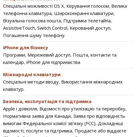
Спеціальні можливості OS X
,
Керування голосом
,
Велика
телефонна клавіатура
,
Широкоекранні клавіатури
,
Візуальна голосова пошта
,
Підтримка телетайпа
,
AssistiveTouch
,
Switch Control
,
Керований доступ
,
Погашення шуму телефону
.
iPhone для бізнесу
Програми
,
Мережевий доступ
,
Пошта, контакти та
календар
,
iPhone для підприємства
.
Міжнародні клавіатури
Спеціальні методи вводу
,
Використання міжнародних
клавіатур
.
Безпека, експлуатація та підтримка
Apple і довкілля
,
Відомості про утилізацію та переробку
,
Нормативна заява для Канади
,
Заява про відповідність
вимогам Федеральної комісії зв’язку (FCC)
,
Докладніші
відомості, послуги та підтримка
,
Продаєте або віддаєте