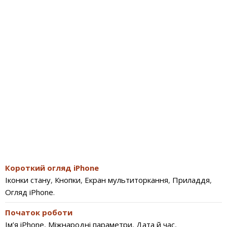
Короткий огляд iPhone
Іконки стану
,
Кнопки
,
Екран мультиторкання
,
Приладдя
,
Огляд iPhone
.
Початок роботи
Ім’я iPhone
,
Міжнародні параметри
,
Дата й час
,