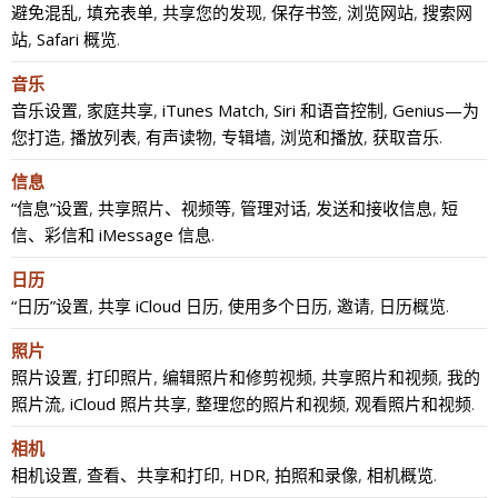
避免混乱
,
填充表单
,
共享您的发现
,
保存书签
,
浏览网站
,
搜索网
站
,
Safari 概览
.
音乐
音乐设置
,
家庭共享
,
iTunes Match
,
Siri 和语音控制
,
Genius—为
您打造
,
播放列表
,
有声读物
,
专辑墙
,
浏览和播放
,
获取音乐
.
信息
“信息”设置
,
共享照片、视频等
,
管理对话
,
发送和接收信息
,
短
信、彩信和 iMessage 信息
.
日历
“日历”设置
,
共享 iCloud 日历
,
使用多个日历
,
邀请
,
日历概览
.
照片
照片设置
,
打印照片
,
编辑照片和修剪视频
,
共享照片和视频
,
我的
照片流
,
iCloud 照片共享
,
整理您的照片和视频
,
观看照片和视频
.
相机
相机设置
,
查看、共享和打印
,
HDR
,
拍照和录像
,
相机概览
.