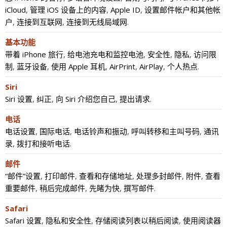
iCloud
,
管理 iOS 设备上的内容
,
Apple ID
,
设置邮件帐户和其他帐
户
,
连接到互联网
,
连接到无线局域网
.
基本功能
带着 iPhone 旅行
,
给电池充电和监控电池
,
安全性
,
隐私
,
访问限
制
,
蓝牙设备
,
使用 Apple 耳机
,
AirPrint
,
AirPlay
,
个人热点
.
Siri
Siri 设置
,
纠正
,
向 Siri 介绍您自己
,
提出请求
.
电话
电话设置
,
国际电话
,
电话铃声和振动
,
呼叫转移和主叫号码
,
通讯
录
,
拨打和接听电话
.
邮件
“邮件”设置
,
打印邮件
,
查看和存储地址
,
处理多封邮件
,
附件
,
查看
重要邮件
,
稍后完成邮件
,
先睹为快
,
撰写邮件
.
Safari
Safari 设置
,
隐私和安全性
,
存储阅读列表以稍后阅读
,
使用阅读器